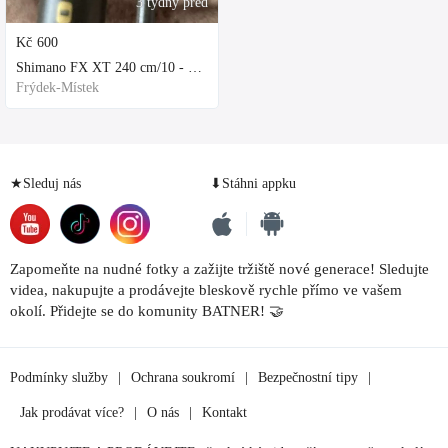
3 týdny před
Kč
600
Shimano FX XT 240 cm/10 - 30 g
Frýdek-Místek
★Sleduj nás
⬇Stáhni appku
Zapomeňte na nudné fotky a zažijte tržiště nové generace! Sledujte
videa, nakupujte a prodávejte bleskově rychle přímo ve vašem
okolí. Přidejte se do komunity BATNER! 🤝
Podmínky služby
|
Ochrana soukromí
|
Bezpečnostní tipy
|
Jak prodávat více?
|
O nás
|
Kontakt