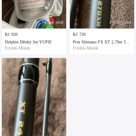
3 týdny před
3 týdny před
Kč
920
Kč
720
Delphin Dětský Set YUPIE
Prut Shimano FX XT 2,70m 50-100gr
Frýdek-Místek
Frýdek-Místek