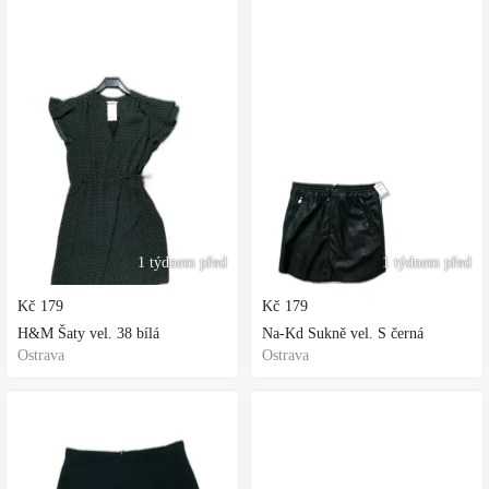
1 týdnem před
1 týdnem před
Kč
179
Kč
179
H&M Šaty vel. 38 bílá
Na-Kd Sukně vel. S černá
Ostrava
Ostrava