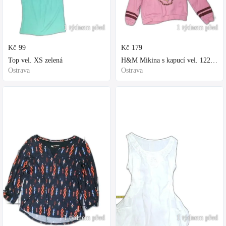
1 týdnem před
1 týdnem před
Kč
99
Kč
179
Top vel. XS zelená
H&M Mikina s kapucí vel. 122 fialová
Ostrava
Ostrava
1 týdnem před
1 týdnem před