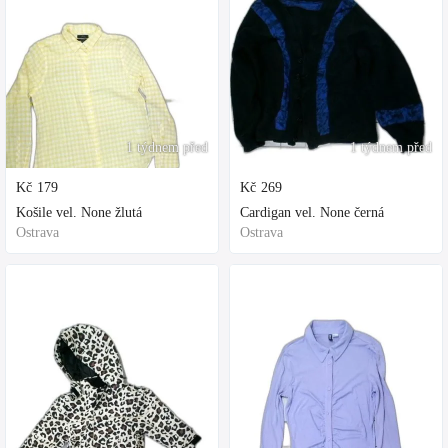
1 týdnem před
1 týdnem před
Kč
179
Kč
269
Košile vel. None žlutá
Cardigan vel. None černá
Ostrava
Ostrava