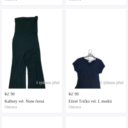
1 týdnem před
1 týdnem před
Kč
99
Kč
99
Kalhoty vel. None černá
Etirel Tričko vel. L modrá
Ostrava
Ostrava