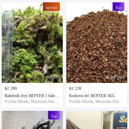
Spěchá
Top
5 dny před
5 dny před
Kč
299
Kč
239
Rašeliník živý REPTER 1 balení - násada, TOP kvalita 30cm-30cm-8cm
Korková drť REPTER 1KG
Frýdek-Místek, Moravian-Silesian Region,Others
Frýdek-Místek, Moravian-Silesian Region,Others
Top