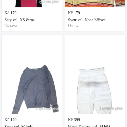
1 týdnem před
1 týdnem před
Kč
179
Kč
179
Šaty vel. XS černá
Svetr vel. None béžová
Ostrava
Ostrava
1 týdnem před
1 týdnem před
Kč
179
Kč
399
Svetr vel. M šedá
Masai Kraťasy vel. M bílá