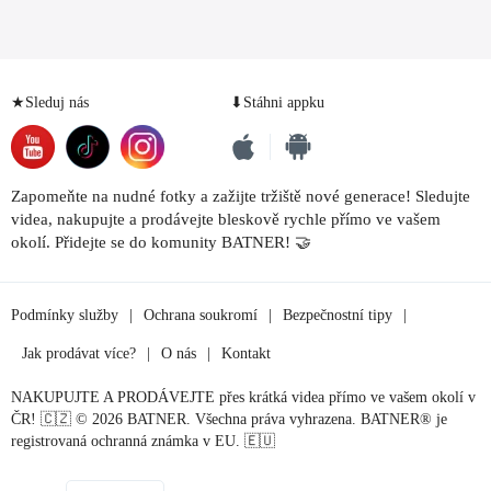
★Sleduj nás
⬇Stáhni appku
Zapomeňte na nudné fotky a zažijte tržiště nové generace! Sledujte
videa, nakupujte a prodávejte bleskově rychle přímo ve vašem
okolí. Přidejte se do komunity BATNER! 🤝
Podmínky služby
|
Ochrana soukromí
|
Bezpečnostní tipy
|
Jak prodávat více?
|
O nás
|
Kontakt
NAKUPUJTE A PRODÁVEJTE přes krátká videa přímo ve vašem okolí v
ČR! 🇨🇿 © 2026 BATNER. Všechna práva vyhrazena. BATNER® je
registrovaná ochranná známka v EU. 🇪🇺