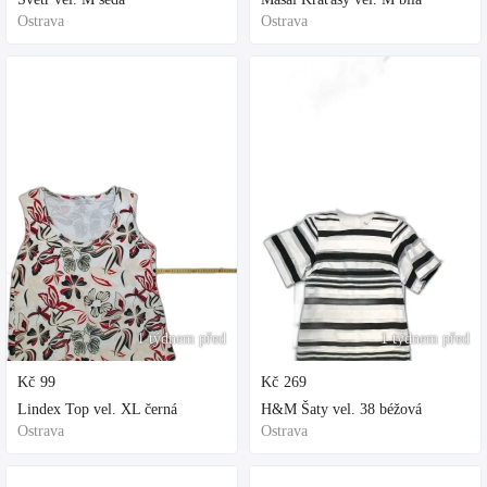
Ostrava
Ostrava
1 týdnem před
1 týdnem před
Kč
99
Kč
269
Lindex Top vel. XL černá
H&M Šaty vel. 38 béžová
Ostrava
Ostrava