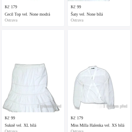
Kč
179
Kč
99
Cecil Top vel. None modrá
Šaty vel. None bílá
Ostrava
Ostrava
1 týdnem před
1 týdnem před
Kč
99
Kč
179
Sukně vel. XL bílá
Miss Milla Halenka vel. XS bílá
Ostrava
Ostrava