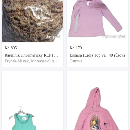
5 dny před
1 týdnem před
Kč
895
Kč
179
Rašelinik Jihoamerický REPTER - 5 balení - 500g -
Esmara (Lidl) Top vel. 40 růžová
Frýdek-Místek, Moravian-Silesian Region,Others
Ostrava