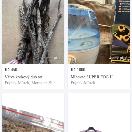
1 týdnem před
4 dny před
Kč
450
Kč
1000
Větve korkový dub set
Mlhovač SUPER FOG II
Frýdek-Místek, Moravian-Silesian Region,Others
Frýdek-Místek