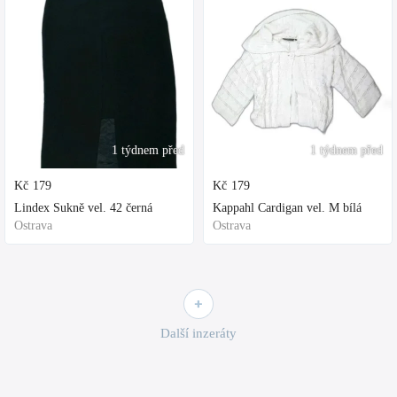
1 týdnem před
1 týdnem před
Kč
179
Kč
179
Lindex Sukně vel. 42 černá
Kappahl Cardigan vel. M bílá
Ostrava
Ostrava
Další inzeráty