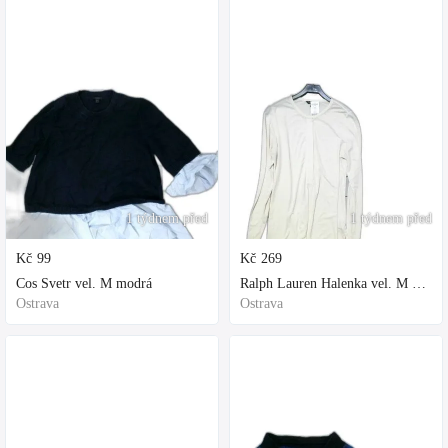
1 týdnem před
1 týdnem před
Kč
99
Kč
269
Cos Svetr vel. M modrá
Ralph Lauren Halenka vel. M bílá
Ostrava
Ostrava