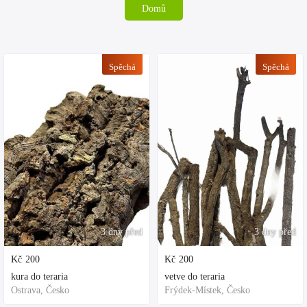
Domů
Spěchá
Spěchá
3 dny před
3 dny před
Kč
200
Kč
200
kura do teraria
vetve do teraria
Ostrava, Česko
Frýdek-Místek, Česko