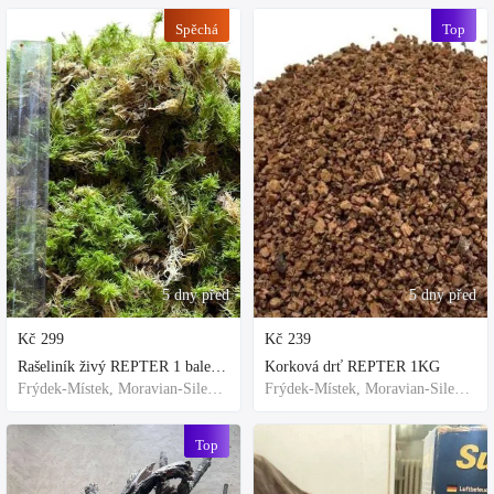
Spěchá
Top
5 dny před
5 dny před
Kč
299
Kč
239
Rašeliník živý REPTER 1 balení - násada, TOP kvalita 30cm-30cm-8cm
Korková drť REPTER 1KG
Frýdek-Místek, Moravian-Silesian Region,Others
Frýdek-Místek, Moravian-Silesian Region,Others
Top