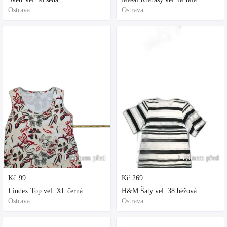
Ostrava
Ostrava
1 týdnem před
1 týdnem před
Kč
99
Kč
269
Lindex Top vel. XL černá
H&M Šaty vel. 38 béžová
Ostrava
Ostrava