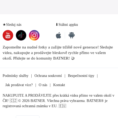
★Sleduj nás
⬇Stáhni appku
Zapomeňte na nudné fotky a zažijte tržiště nové generace! Sledujte
videa, nakupujte a prodávejte bleskově rychle přímo ve vašem
okolí. Přidejte se do komunity BATNER! 🤝
Podmínky služby
|
Ochrana soukromí
|
Bezpečnostní tipy
|
Jak prodávat více?
|
O nás
|
Kontakt
NAKUPUJTE A PRODÁVEJTE přes krátká videa přímo ve vašem okolí v
ČR! 🇨🇿 © 2026 BATNER. Všechna práva vyhrazena. BATNER® je
registrovaná ochranná známka v EU. 🇪🇺