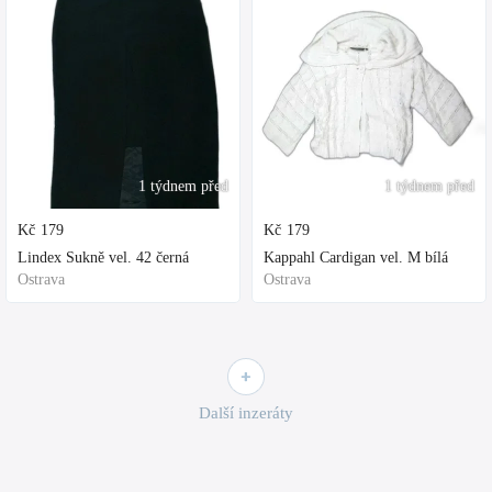
1 týdnem před
1 týdnem před
Kč
179
Kč
179
Lindex Sukně vel. 42 černá
Kappahl Cardigan vel. M bílá
Ostrava
Ostrava
Další inzeráty