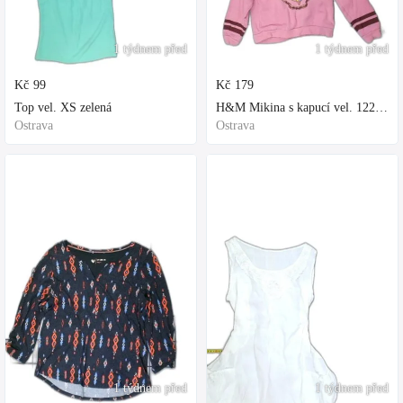
1 týdnem před
1 týdnem před
Kč
99
Kč
179
Top vel. XS zelená
H&M Mikina s kapucí vel. 122 fialová
Ostrava
Ostrava
1 týdnem před
1 týdnem před