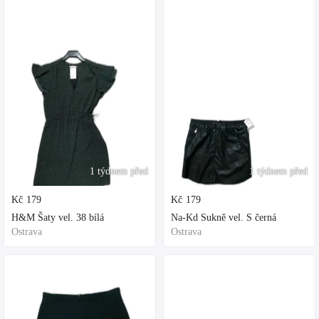
1 týdnem před
1 týdnem před
Kč
179
Kč
179
H&M Šaty vel. 38 bílá
Na-Kd Sukně vel. S černá
Ostrava
Ostrava