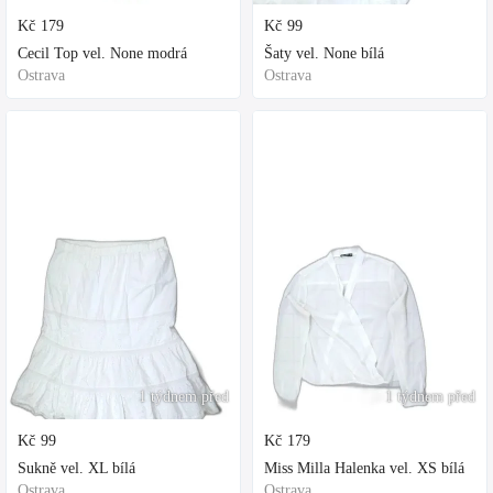
Kč
179
Kč
99
Cecil Top vel. None modrá
Šaty vel. None bílá
Ostrava
Ostrava
1 týdnem před
1 týdnem před
Kč
99
Kč
179
Sukně vel. XL bílá
Miss Milla Halenka vel. XS bílá
Ostrava
Ostrava