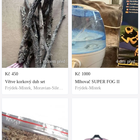
1 týdnem před
4 dny před
Kč
450
Kč
1000
Větve korkový dub set
Mlhovač SUPER FOG II
Frýdek-Místek, Moravian-Silesian Region,Others
Frýdek-Místek