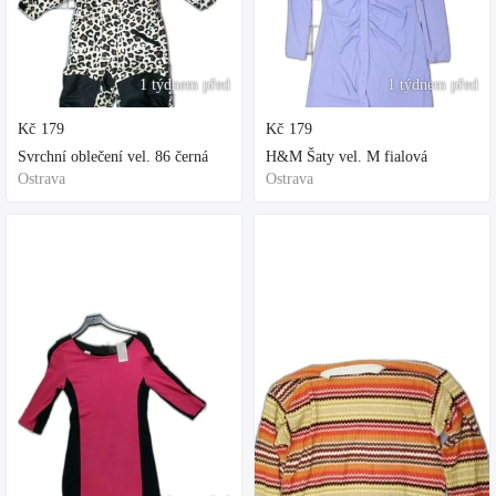
1 týdnem před
1 týdnem před
Kč
179
Kč
179
Svrchní oblečení vel. 86 černá
H&M Šaty vel. M fialová
Ostrava
Ostrava