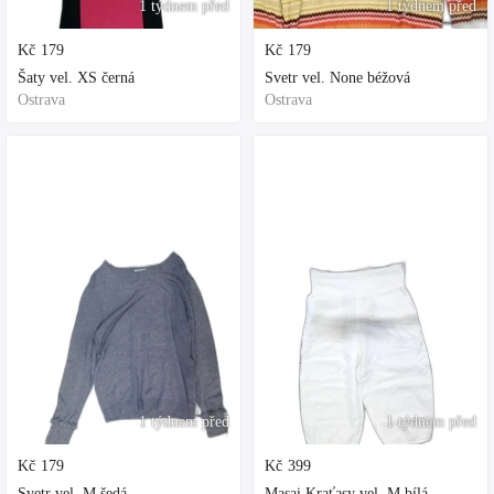
1 týdnem před
1 týdnem před
Kč
179
Kč
179
Šaty vel. XS černá
Svetr vel. None béžová
Ostrava
Ostrava
1 týdnem před
1 týdnem před
Kč
179
Kč
399
Svetr vel. M šedá
Masai Kraťasy vel. M bílá