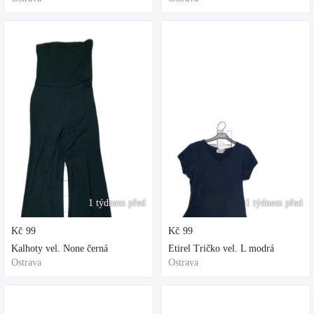
1 týdnem před
1 týdnem před
Kč
99
Kč
99
Kalhoty vel. None černá
Etirel Tričko vel. L modrá
Ostrava
Ostrava