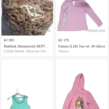
5 dny před
1 týdnem před
Kč
895
Kč
179
Rašelinik Jihoamerický REPTER - 5 balení - 500g -
Esmara (Lidl) Top vel. 40 růžová
Frýdek-Místek, Moravian-Silesian Region,Others
Ostrava