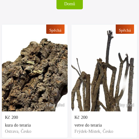
Domů
Spěchá
Spěchá
3 dny před
3 dny před
Kč
200
Kč
200
kura do teraria
vetve do teraria
Ostrava, Česko
Frýdek-Místek, Česko