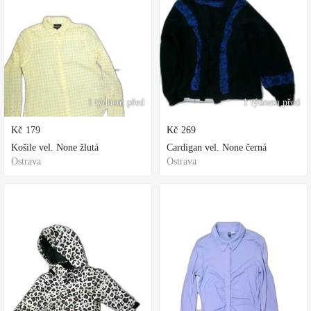
1 týdnem před
1 týdnem před
Kč
179
Kč
269
Košile vel. None žlutá
Cardigan vel. None černá
Ostrava
Ostrava