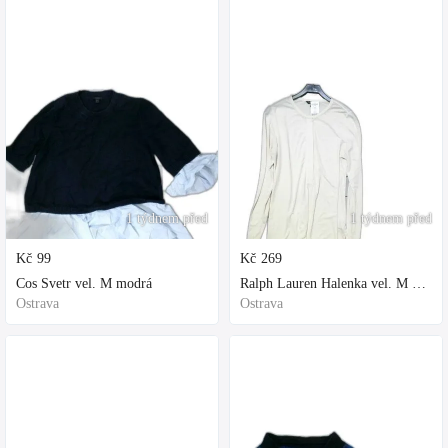
1 týdnem před
1 týdnem před
Kč
99
Kč
269
Cos Svetr vel. M modrá
Ralph Lauren Halenka vel. M bílá
Ostrava
Ostrava