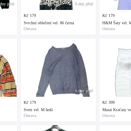
dny před
6 dny před
Kč
179
Kč
179
Svrchní oblečení vel. 86 černá
H&M Šaty vel. M
Ostrava
Ostrava
dny před
6 dny před
Kč
179
Kč
399
Svetr vel. M šedá
Masai Kraťasy ve
Ostrava
Ostrava