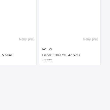
6 dny před
6 dny před
Kč
179
. S černá
Lindex Sukně vel. 42 černá
Ostrava