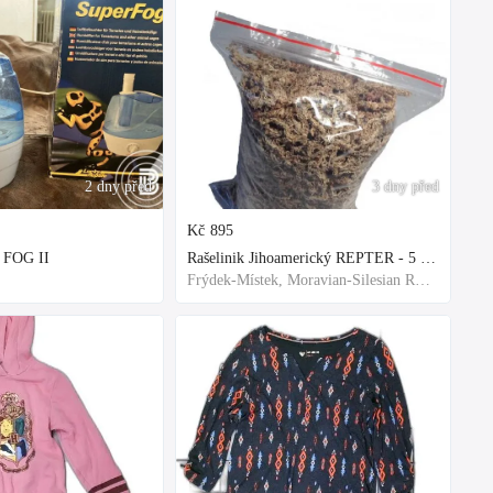
2 dny před
3 dny před
Kč
895
 FOG II
Rašelinik Jihoamerický REPTER - 5 balení - 500g -
Frýdek-Místek, Moravian-Silesian Region,Others