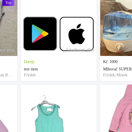
Top
nem před
5 hodinami před
Daruji
Kč
1000
test item
Mlhovač SUPER
Frýdek-Místek, Moravian-Silesian Region,Others
Frýdek
Frýdek-Místek