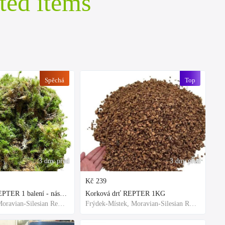
ted items
Spěchá
Top
3 dny před
3 dny před
Kč
239
Rašeliník živý REPTER 1 balení - násada, TOP kvalita 30cm-30cm-8cm
Korková drť REPTER 1KG
Frýdek-Místek, Moravian-Silesian Region,Others
Frýdek-Místek, Moravian-Silesian Region,Others