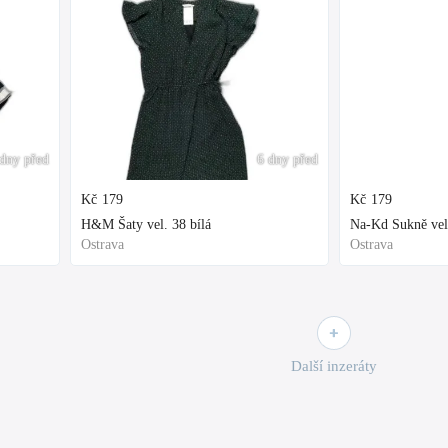
dny před
6 dny před
Kč
179
Kč
179
H&M Šaty vel. 38 bílá
Na-Kd Sukně vel
Ostrava
Ostrava
Další inzeráty