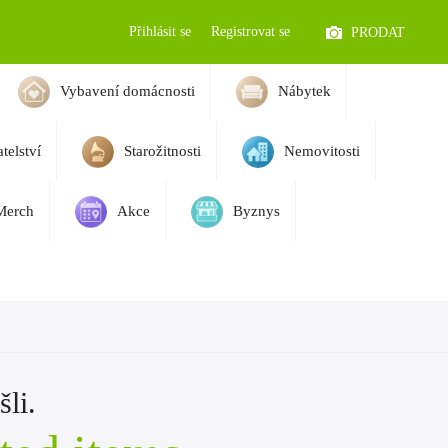
Přihlásit se
Registrovat se
PRODAT
Vybavení domácnosti
Nábytek
telství
Starožitnosti
Nemovitosti
Merch
Akce
Byznys
li.