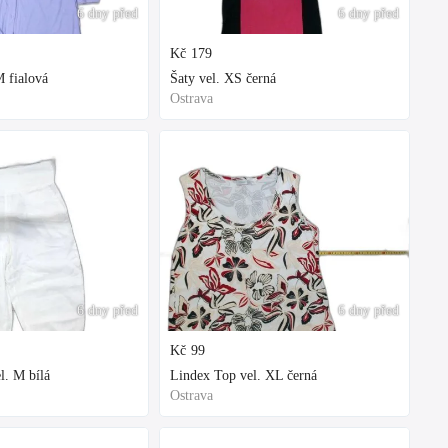
6 dny před
6 dny před
Kč
179
 fialová
Šaty vel. XS černá
Ostrava
6 dny před
6 dny před
Kč
99
l. M bílá
Lindex Top vel. XL černá
Ostrava