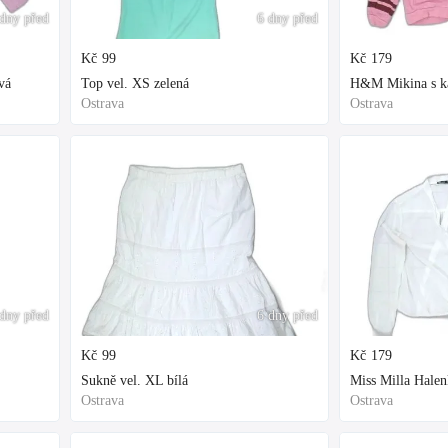
dny před
6 dny před
Kč
99
Kč
179
vá
Top vel. XS zelená
H&M Mikina s kap
Ostrava
Ostrava
dny před
6 dny před
Kč
99
Kč
179
Sukně vel. XL bílá
Miss Milla Halen
Ostrava
Ostrava