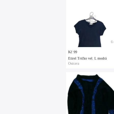
6 
Kč
99
Etirel Tričko vel. L modrá
Ostrava