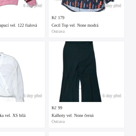
6 dny před
6 dny před
Kč
179
ucí vel. 122 fialová
Cecil Top vel. None modrá
Ostrava
6 dny před
6 dny před
Kč
99
ka vel. XS bílá
Kalhoty vel. None černá
Ostrava