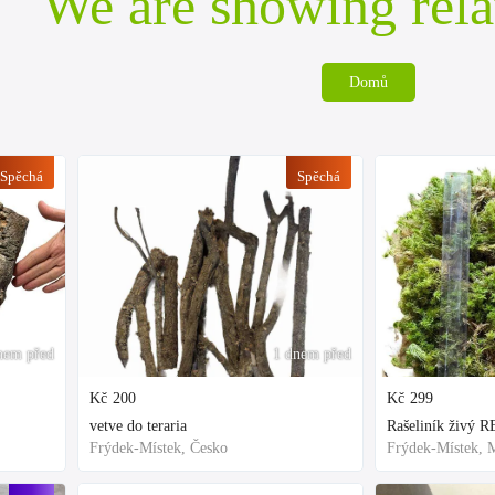
We are showing rela
Domů
Spěchá
Spěchá
nem před
1 dnem před
Kč
200
Kč
299
vetve do teraria
Frýdek-Místek, Česko