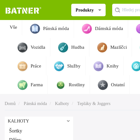
Produkty
Vše
Pánská móda
Dámská móda
Vozidla
Hudba
Mazlíčci
Práce
Služby
Knihy
Farma
Rostliny
Ostatní
Domů
Pánská móda
Kalhoty
Tepláky & Joggers
KALHOTY
Šortky
Džíny