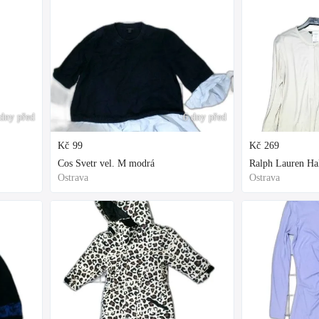
dny před
6 dny před
Kč
99
Kč
269
Cos Svetr vel. M modrá
Ralph Lauren Hal
Ostrava
Ostrava