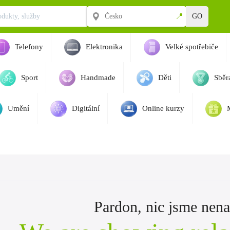
📍
GO
Telefony
Elektronika
Velké spotřebiče
Sport
Handmade
Děti
Sběra
Umění
Digitální
Online kurzy
Pardon, nic jsme nenaš