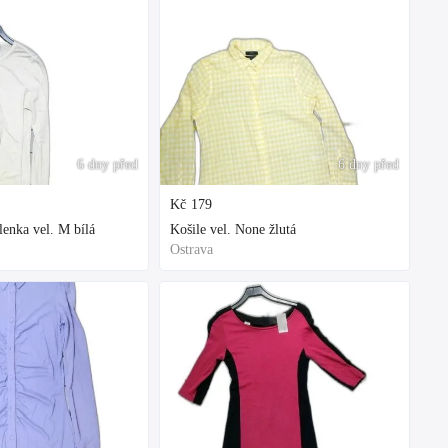
6 dny před
6 dny před
Kč
179
enka vel. M bílá
Košile vel. None žlutá
Ostrava