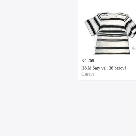
6 
Kč
269
H&M Šaty vel. 38 béžová
Ostrava