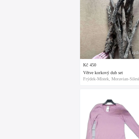
1 týd
Kč
450
Větve korkový dub set