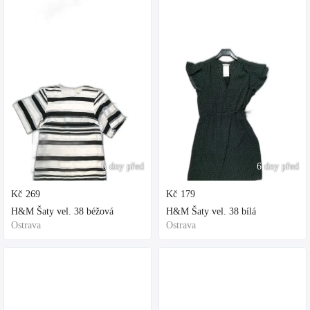
6 dny před
6 dny před
Kč
269
Kč
179
H&M Šaty vel. 38 béžová
H&M Šaty vel. 38 bílá
Ostrava
Ostrava