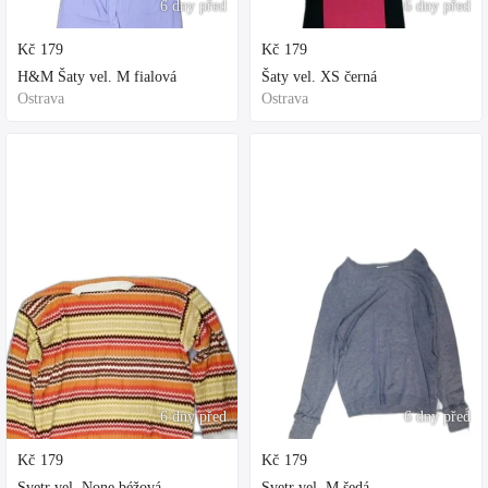
6 dny před
6 dny před
Kč
179
Kč
179
H&M Šaty vel. M fialová
Šaty vel. XS černá
Ostrava
Ostrava
6 dny před
6 dny před
Kč
179
Kč
179
Svetr vel. None béžová
Svetr vel. M šedá