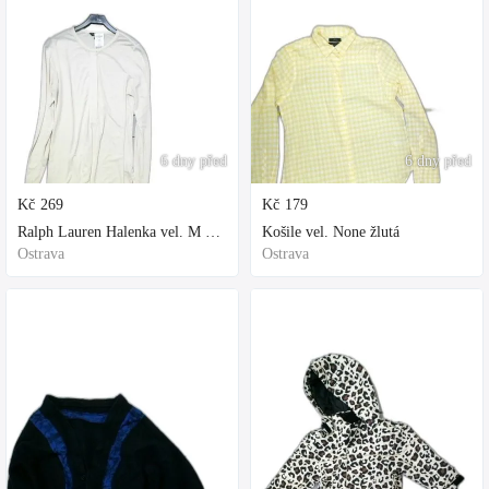
6 dny před
6 dny před
Kč
269
Kč
179
Ralph Lauren Halenka vel. M bílá
Košile vel. None žlutá
Ostrava
Ostrava