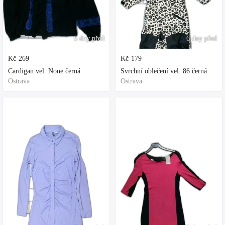
6 dny před
6 dny před
Kč
269
Kč
179
Cardigan vel. None černá
Svrchní oblečení vel. 86 černá
Ostrava
Ostrava