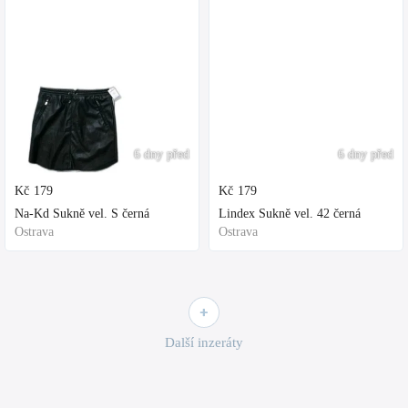
6 dny před
6 dny před
Kč
179
Kč
179
Na-Kd Sukně vel. S černá
Lindex Sukně vel. 42 černá
Ostrava
Ostrava
Další inzeráty