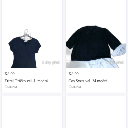
6 dny před
6 dny před
Kč
99
Kč
99
Etirel Tričko vel. L modrá
Cos Svetr vel. M modrá
Ostrava
Ostrava