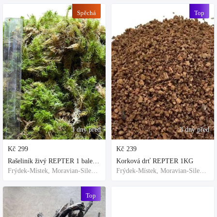
Spěchá
Top
3 dny před
3 dny před
Kč
299
Kč
239
Rašeliník živý REPTER 1 balení - násada, TOP kvalita 30cm-30cm-8cm
Korková drť REPTER 1KG
Frýdek-Místek, Moravian-Silesian Region,Others
Frýdek-Místek, Moravian-Silesian Region,Others
Top