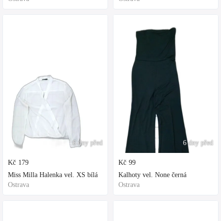
6 dny před
6 dny před
Kč
179
Kč
99
Miss Milla Halenka vel. XS bílá
Kalhoty vel. None černá
Ostrava
Ostrava