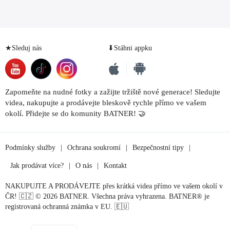
★Sleduj nás
⬇Stáhni appku
Zapomeňte na nudné fotky a zažijte tržiště nové generace! Sledujte
videa, nakupujte a prodávejte bleskově rychle přímo ve vašem
okolí. Přidejte se do komunity BATNER! 🤝
Podmínky služby
|
Ochrana soukromí
|
Bezpečnostní tipy
|
Jak prodávat více?
|
O nás
|
Kontakt
NAKUPUJTE A PRODÁVEJTE přes krátká videa přímo ve vašem okolí v
ČR! 🇨🇿 © 2026 BATNER. Všechna práva vyhrazena. BATNER® je
registrovaná ochranná známka v EU. 🇪🇺