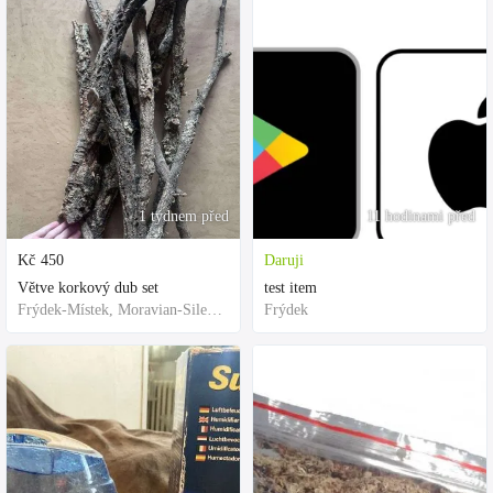
1 týdnem před
11 hodinami před
Kč
450
Daruji
Větve korkový dub set
test item
Frýdek-Místek, Moravian-Silesian Region,Others
Frýdek