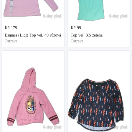
6 dny před
6 dny před
Kč
179
Kč
99
Esmara (Lidl) Top vel. 40 růžová
Top vel. XS zelená
Ostrava
Ostrava
6 dny před
6 dny před