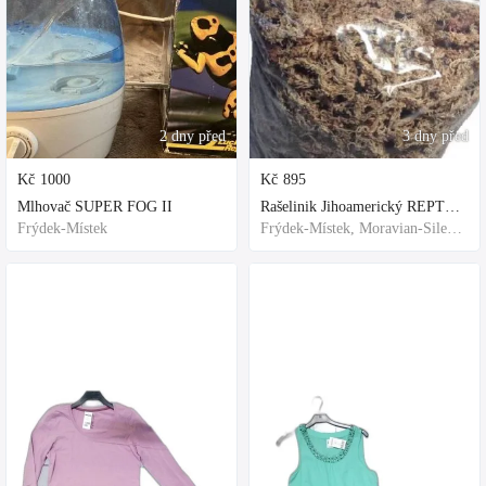
2 dny před
3 dny před
Kč
1000
Kč
895
Mlhovač SUPER FOG II
Rašelinik Jihoamerický REPTER - 5 balení - 500g -
Frýdek-Místek
Frýdek-Místek, Moravian-Silesian Region,Others