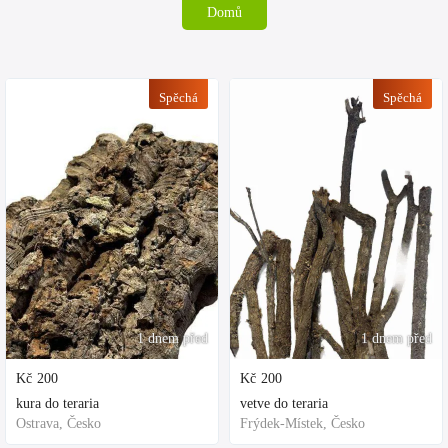
Domů
Spěchá
Spěchá
1 dnem před
1 dnem před
Kč
200
Kč
200
kura do teraria
vetve do teraria
Ostrava, Česko
Frýdek-Místek, Česko