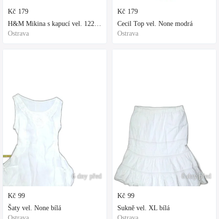
Kč
179
Kč
179
H&M Mikina s kapucí vel. 122 fialová
Cecil Top vel. None modrá
Ostrava
Ostrava
6 dny před
6 dny před
Kč
99
Kč
99
Šaty vel. None bílá
Sukně vel. XL bílá
Ostrava
Ostrava