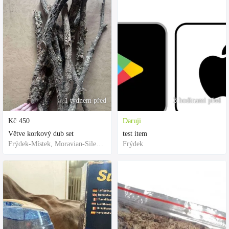
1 týdnem před
3 hodinami před
Kč
450
Daruji
Větve korkový dub set
test item
Frýdek-Místek, Moravian-Silesian Region,Others
Frýdek