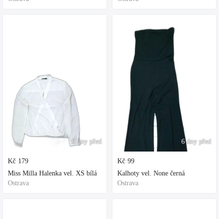
6 dny před
6 dny před
Kč
179
Kč
99
Miss Milla Halenka vel. XS bílá
Kalhoty vel. None černá
Ostrava
Ostrava