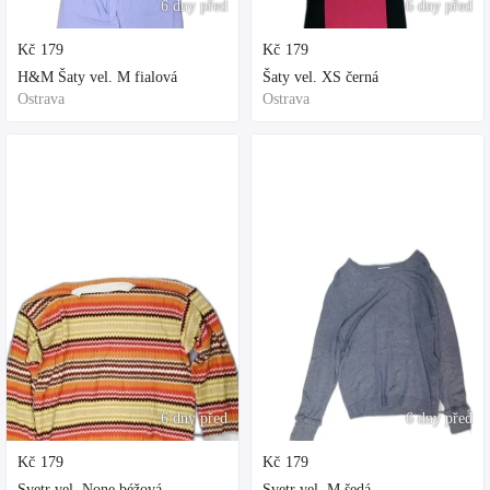
6 dny před
6 dny před
Kč
179
Kč
179
H&M Šaty vel. M fialová
Šaty vel. XS černá
Ostrava
Ostrava
6 dny před
6 dny před
Kč
179
Kč
179
Svetr vel. None béžová
Svetr vel. M šedá