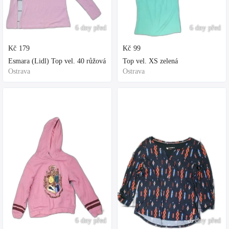
6 dny před
6 dny před
Kč
179
Kč
99
Esmara (Lidl) Top vel. 40 růžová
Top vel. XS zelená
Ostrava
Ostrava
6 dny před
6 dny před