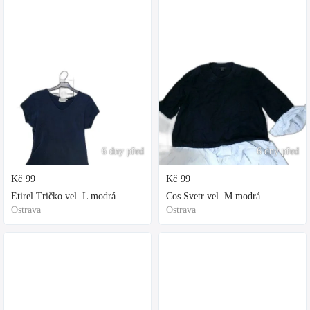
6 dny před
6 dny před
Kč
99
Kč
99
Etirel Tričko vel. L modrá
Cos Svetr vel. M modrá
Ostrava
Ostrava