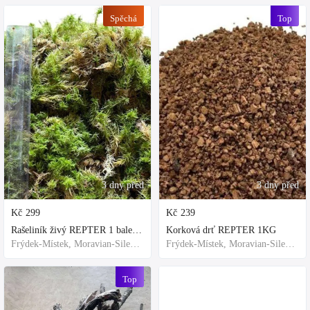
Spěchá
Top
3 dny před
3 dny před
Kč
299
Kč
239
Rašeliník živý REPTER 1 balení - násada, TOP kvalita 30cm-30cm-8cm
Korková drť REPTER 1KG
Frýdek-Místek, Moravian-Silesian Region,Others
Frýdek-Místek, Moravian-Silesian Region,Others
Top