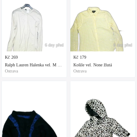
6 dny před
6 dny před
Kč
269
Kč
179
Ralph Lauren Halenka vel. M bílá
Košile vel. None žlutá
Ostrava
Ostrava