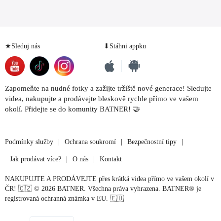
★Sleduj nás
⬇Stáhni appku
Zapomeňte na nudné fotky a zažijte tržiště nové generace! Sledujte
videa, nakupujte a prodávejte bleskově rychle přímo ve vašem
okolí. Přidejte se do komunity BATNER! 🤝
Podmínky služby
|
Ochrana soukromí
|
Bezpečnostní tipy
|
Jak prodávat více?
|
O nás
|
Kontakt
NAKUPUJTE A PRODÁVEJTE přes krátká videa přímo ve vašem okolí v
ČR! 🇨🇿 © 2026 BATNER. Všechna práva vyhrazena. BATNER® je
registrovaná ochranná známka v EU. 🇪🇺