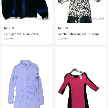
6 dny před
6 dny před
Kč
269
Kč
179
Cardigan vel. None černá
Svrchní oblečení vel. 86 černá
Ostrava
Ostrava