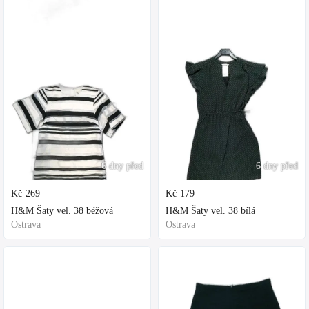
6 dny před
6 dny před
Kč
269
Kč
179
H&M Šaty vel. 38 béžová
H&M Šaty vel. 38 bílá
Ostrava
Ostrava