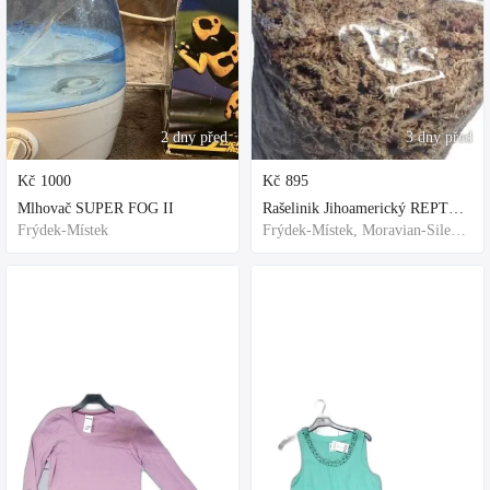
2 dny před
3 dny před
Kč
1000
Kč
895
Mlhovač SUPER FOG II
Rašelinik Jihoamerický REPTER - 5 balení - 500g -
Frýdek-Místek
Frýdek-Místek, Moravian-Silesian Region,Others