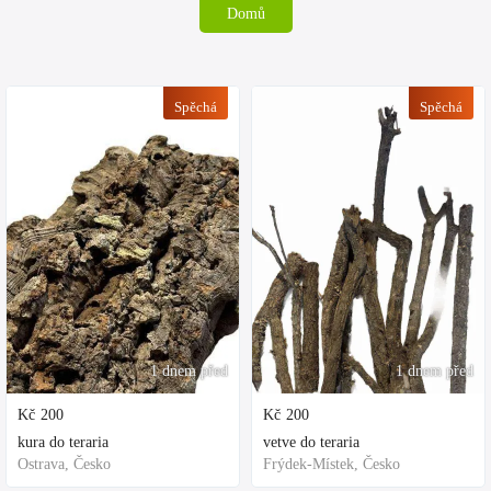
Domů
Spěchá
Spěchá
1 dnem před
1 dnem před
Kč
200
Kč
200
kura do teraria
vetve do teraria
Ostrava, Česko
Frýdek-Místek, Česko