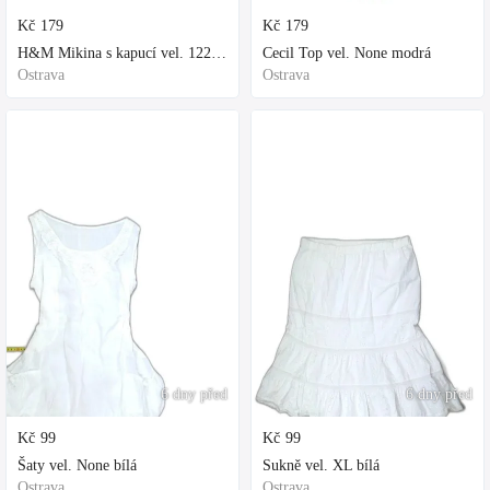
Kč
179
Kč
179
H&M Mikina s kapucí vel. 122 fialová
Cecil Top vel. None modrá
Ostrava
Ostrava
6 dny před
6 dny před
Kč
99
Kč
99
Šaty vel. None bílá
Sukně vel. XL bílá
Ostrava
Ostrava