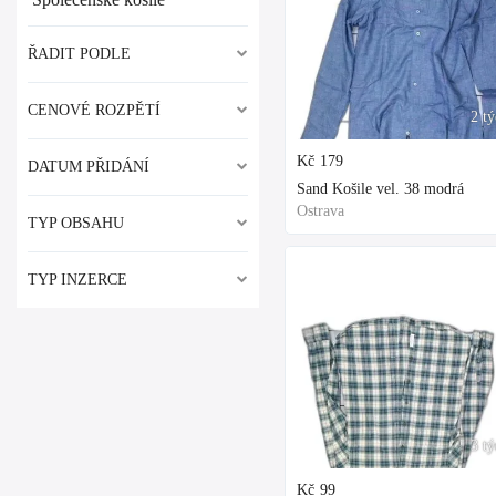
ŘADIT PODLE
CENOVÉ ROZPĚTÍ
2 t
Kč
179
DATUM PŘIDÁNÍ
Sand Košile vel. 38 modrá
Ostrava
TYP OBSAHU
TYP INZERCE
3 t
Kč
99