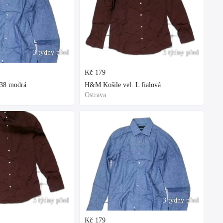
3 týdny před
3 týdny před
Kč
179
 38 modrá
H&M Košile vel. L fialová
Ostrava
3 týdny před
3 týdny před
Kč
179