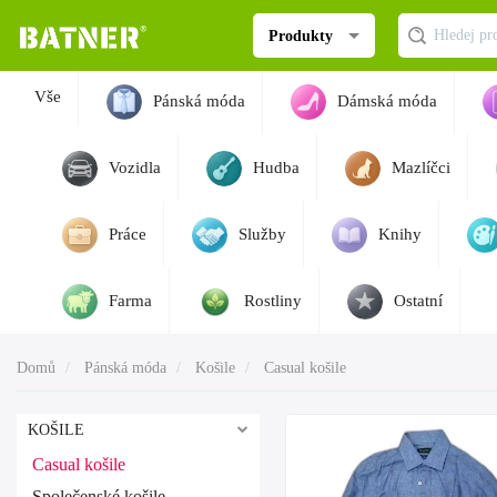
Produkty
Vše
Pánská móda
Dámská móda
Vozidla
Hudba
Mazlíčci
Práce
Služby
Knihy
Farma
Rostliny
Ostatní
Domů
Pánská móda
Košile
Casual košile
KOŠILE
Casual košile
Společenské košile