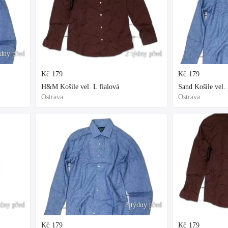
ýdny před
2 týdny před
Kč
179
Kč
179
H&M Košile vel. L fialová
Sand Košile vel.
Ostrava
Ostrava
ýdny před
3 týdny před
Kč
179
Kč
179