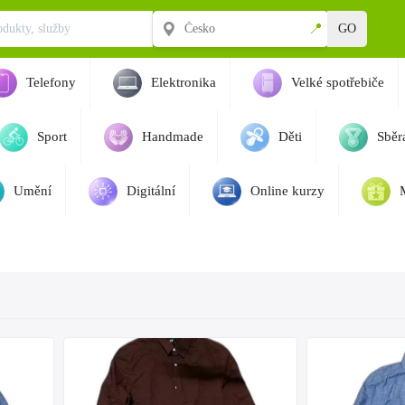
📍
GO
Telefony
Elektronika
Velké spotřebiče
Sport
Handmade
Děti
Sběra
Umění
Digitální
Online kurzy