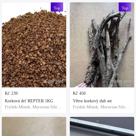
Top
Top
6 dny před
2 týdny před
Kč
239
Kč
450
Korková drť REPTER 1KG
Větve korkový dub set
Frýdek-Místek, Moravian-Silesian Region,Others
Frýdek-Místek, Moravian-Silesian Region,Others