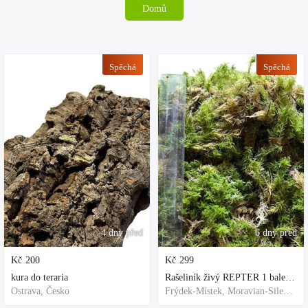
Domů
Spěchá
Spěchá
4 dny před
6 dny před
Kč
200
Kč
299
kura do teraria
Rašeliník živý REPTER 1 balení - násada, TOP kvalita 30cm-30cm-8cm
Ostrava, Česko
Frýdek-Místek, Moravian-Silesian Region,Others