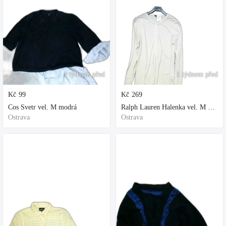
1 týdnem před
1 týdnem před
Kč
99
Kč
269
Cos Svetr vel. M modrá
Ralph Lauren Halenka vel. M bílá
Ostrava
Ostrava