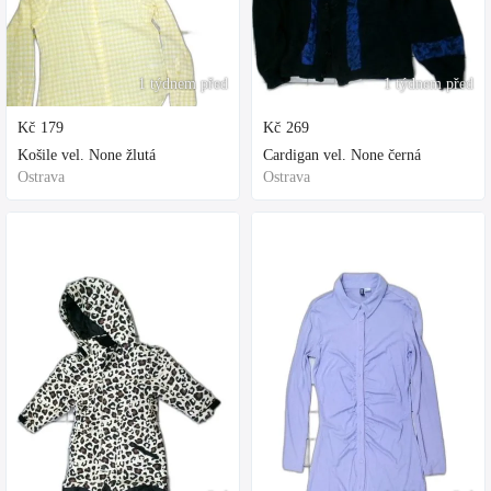
1 týdnem před
1 týdnem před
Kč
179
Kč
269
Košile vel. None žlutá
Cardigan vel. None černá
Ostrava
Ostrava