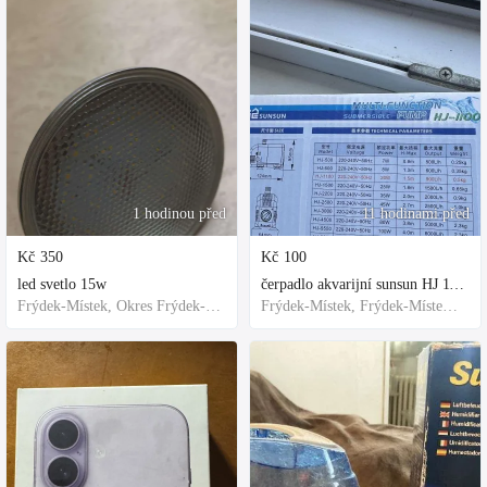
1 hodinou před
11 hodinami před
Kč
350
Kč
100
led svetlo 15w
čerpadlo akvarijní sunsun HJ 1100
Frýdek-Místek, Okres Frýdek-Místek, Česko
Frýdek-Místek, Frýdek-Místek District, Czechia