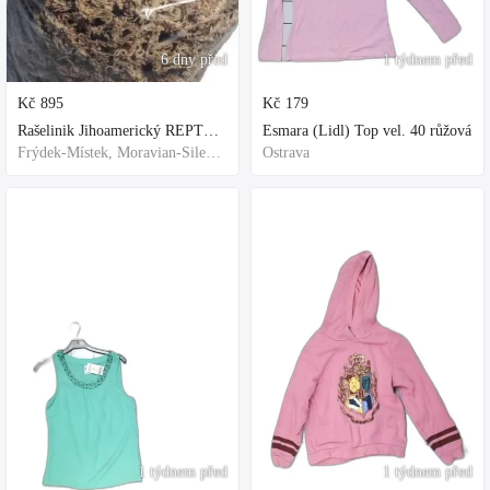
6 dny před
1 týdnem před
Kč
895
Kč
179
Rašelinik Jihoamerický REPTER - 5 balení - 500g -
Esmara (Lidl) Top vel. 40 růžová
Frýdek-Místek, Moravian-Silesian Region,Others
Ostrava
1 týdnem před
1 týdnem před