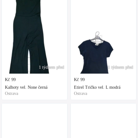
1 týdnem před
1 týdnem před
Kč
99
Kč
99
Kalhoty vel. None černá
Etirel Tričko vel. L modrá
Ostrava
Ostrava