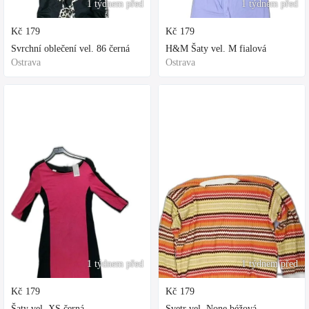
1 týdnem před
1 týdnem před
Kč
179
Kč
179
Svrchní oblečení vel. 86 černá
H&M Šaty vel. M fialová
Ostrava
Ostrava
1 týdnem před
1 týdnem před
Kč
179
Kč
179
Šaty vel. XS černá
Svetr vel. None béžová