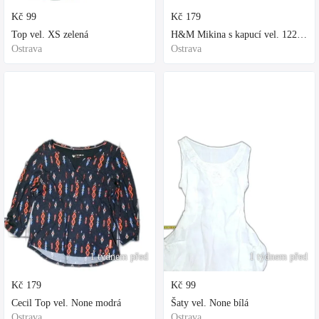
Kč
99
Kč
179
Top vel. XS zelená
H&M Mikina s kapucí vel. 122 fialová
Ostrava
Ostrava
1 týdnem před
1 týdnem před
Kč
179
Kč
99
Cecil Top vel. None modrá
Šaty vel. None bílá
Ostrava
Ostrava