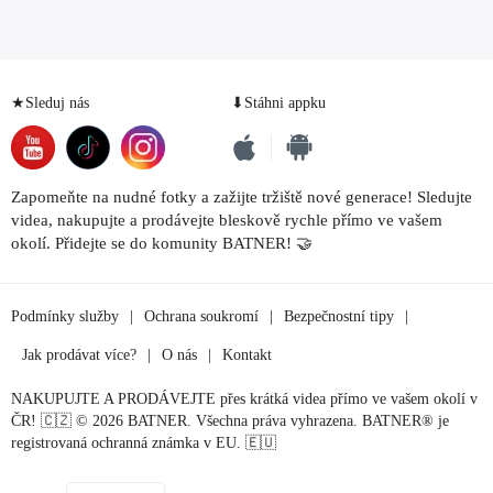
★Sleduj nás
⬇Stáhni appku
Zapomeňte na nudné fotky a zažijte tržiště nové generace! Sledujte
videa, nakupujte a prodávejte bleskově rychle přímo ve vašem
okolí. Přidejte se do komunity BATNER! 🤝
Podmínky služby
|
Ochrana soukromí
|
Bezpečnostní tipy
|
Jak prodávat více?
|
O nás
|
Kontakt
NAKUPUJTE A PRODÁVEJTE přes krátká videa přímo ve vašem okolí v
ČR! 🇨🇿 © 2026 BATNER. Všechna práva vyhrazena. BATNER® je
registrovaná ochranná známka v EU. 🇪🇺