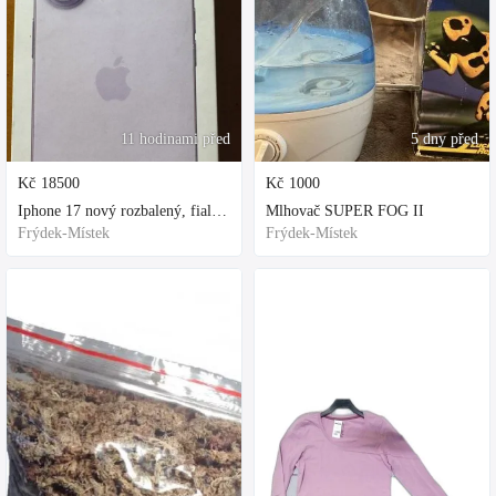
11 hodinami před
5 dny před
Kč
18500
Kč
1000
Iphone 17 nový rozbalený, fialová, ochranne sklo a obal kupovane za 80
Mlhovač SUPER FOG II
Frýdek-Místek
Frýdek-Místek