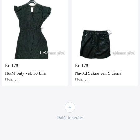
1 týdnem před
1 týdnem před
Kč
179
Kč
179
H&M Šaty vel. 38 bílá
Na-Kd Sukně vel. S černá
Ostrava
Ostrava
Další inzeráty