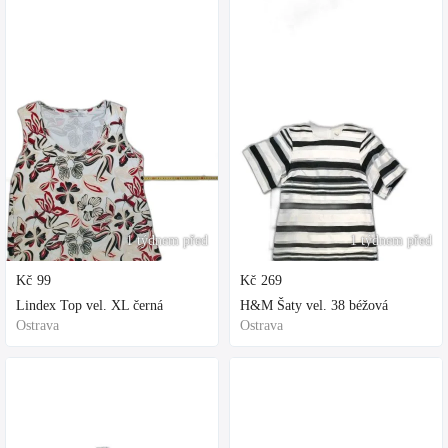
1 týdnem před
1 týdnem před
Kč
99
Kč
269
Lindex Top vel. XL černá
H&M Šaty vel. 38 béžová
Ostrava
Ostrava