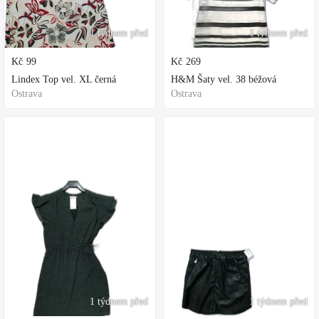
1 týdnem před
1 týdnem před
Kč
99
Kč
269
Lindex Top vel. XL černá
H&M Šaty vel. 38 béžová
Ostrava
Ostrava
1 týdnem před
1 týdnem před