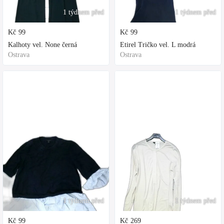
1 týdnem před
1 týdnem před
Kč
99
Kč
99
Kalhoty vel. None černá
Etirel Tričko vel. L modrá
Ostrava
Ostrava
1 týdnem před
1 týdnem před
Kč
99
Kč
269