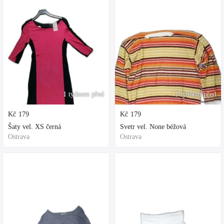
1 týdnem před
1 týdnem před
Kč
179
Kč
179
Šaty vel. XS černá
Svetr vel. None béžová
Ostrava
Ostrava