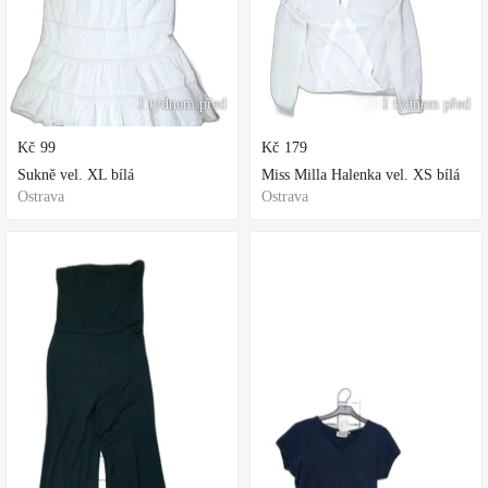
1 týdnem před
1 týdnem před
Kč
99
Kč
179
Sukně vel. XL bílá
Miss Milla Halenka vel. XS bílá
Ostrava
Ostrava