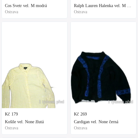
Cos Svetr vel. M modrá
Ralph Lauren Halenka vel. M bílá
Ostrava
Ostrava
1 týdnem před
1 týdnem před
Kč
179
Kč
269
Košile vel. None žlutá
Cardigan vel. None černá
Ostrava
Ostrava