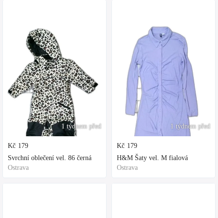
1 týdnem před
1 týdnem před
Kč
179
Kč
179
Svrchní oblečení vel. 86 černá
H&M Šaty vel. M fialová
Ostrava
Ostrava