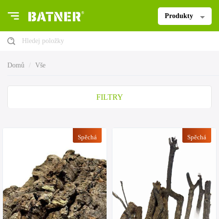
Produkty
Hledej položky
Domů
Vše
FILTRY
Spěchá
Spěchá