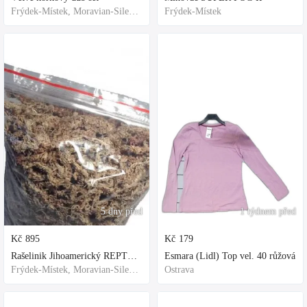
Frýdek-Místek, Moravian-Silesian Region,Others
Frýdek-Místek
5 dny před
1 týdnem před
Kč
895
Kč
179
Rašelinik Jihoamerický REPTER - 5 balení - 500g -
Esmara (Lidl) Top vel. 40 růžová
Frýdek-Místek, Moravian-Silesian Region,Others
Ostrava