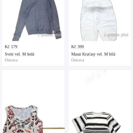
1 týdnem před
1 týdnem před
Kč
179
Kč
399
Svetr vel. M šedá
Masai Kraťasy vel. M bílá
Ostrava
Ostrava