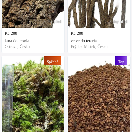
3 dny před
3 dny před
Kč
200
Kč
200
kura do teraria
vetve do teraria
Ostrava, Česko
Frýdek-Místek, Česko
Spěchá
Top