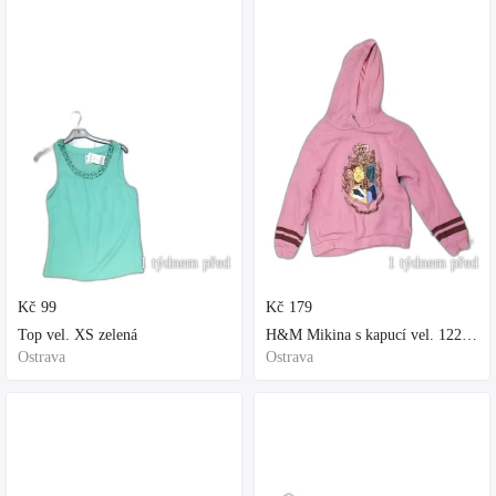
1 týdnem před
1 týdnem před
Kč
99
Kč
179
Top vel. XS zelená
H&M Mikina s kapucí vel. 122 fialová
Ostrava
Ostrava