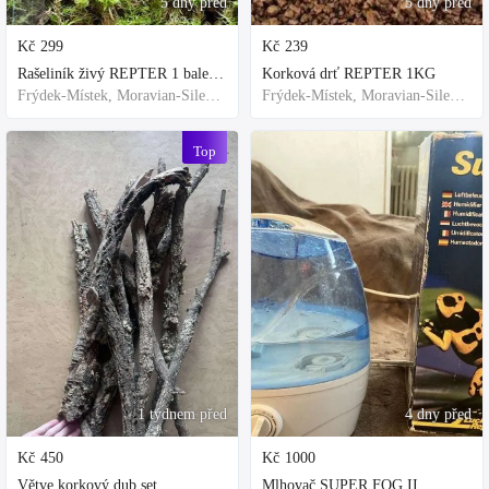
5 dny před
5 dny před
Kč
299
Kč
239
Rašeliník živý REPTER 1 balení - násada, TOP kvalita 30cm-30cm-8cm
Korková drť REPTER 1KG
Frýdek-Místek, Moravian-Silesian Region,Others
Frýdek-Místek, Moravian-Silesian Region,Others
Top
1 týdnem před
4 dny před
Kč
450
Kč
1000
Větve korkový dub set
Mlhovač SUPER FOG II