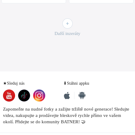
Další inzeráty
★Sleduj nás
⬇Stáhni appku
Zapomeňte na nudné fotky a zažijte tržiště nové generace! Sledujte
videa, nakupujte a prodávejte bleskově rychle přímo ve vašem
okolí. Přidejte se do komunity BATNER! 🤝