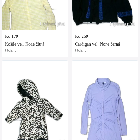
1 týdnem před
1 týdnem před
Kč
179
Kč
269
Košile vel. None žlutá
Cardigan vel. None černá
Ostrava
Ostrava