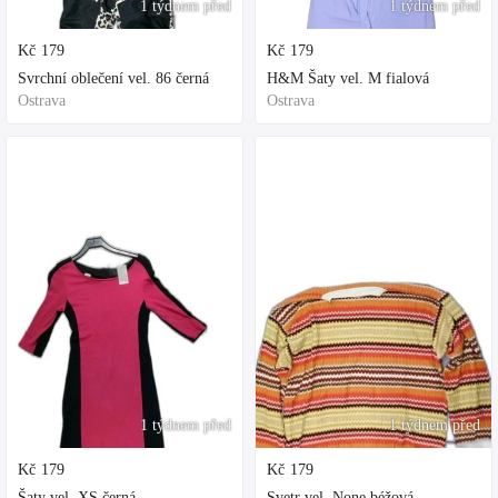
1 týdnem před
1 týdnem před
Kč
179
Kč
179
Svrchní oblečení vel. 86 černá
H&M Šaty vel. M fialová
Ostrava
Ostrava
1 týdnem před
1 týdnem před
Kč
179
Kč
179
Šaty vel. XS černá
Svetr vel. None béžová