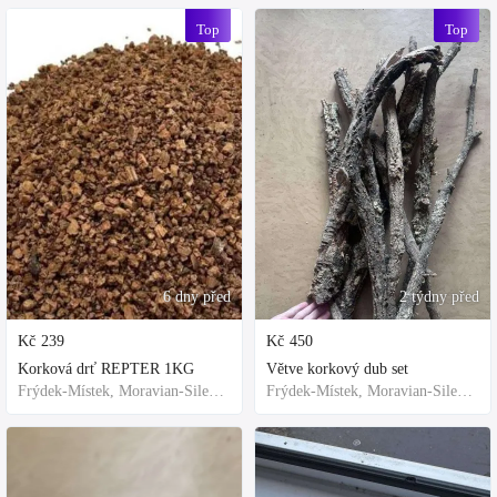
Top
Top
6 dny před
2 týdny před
Kč
239
Kč
450
Korková drť REPTER 1KG
Větve korkový dub set
Frýdek-Místek, Moravian-Silesian Region,Others
Frýdek-Místek, Moravian-Silesian Region,Others