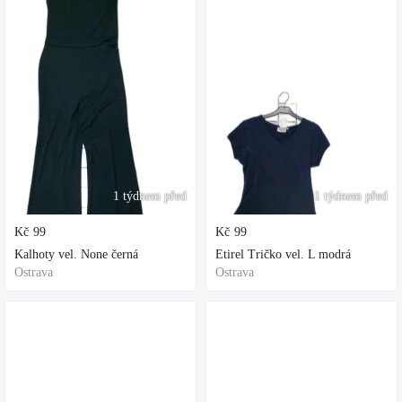
1 týdnem před
1 týdnem před
Kč
99
Kč
99
Kalhoty vel. None černá
Etirel Tričko vel. L modrá
Ostrava
Ostrava