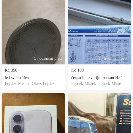
5 hodinami před
15 hodinami před
Kč
350
Kč
100
led svetlo 15w
čerpadlo akvarijní sunsun HJ 1100
Frýdek-Místek, Okres Frýdek-Místek, Česko
Frýdek-Místek, Frýdek-Místek District, Czechia