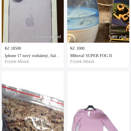
15 hodinami před
5 dny před
Kč
18500
Kč
1000
Iphone 17 nový rozbalený, fialová, ochranne sklo a obal kupovane za 80
Mlhovač SUPER FOG II
Frýdek-Místek
Frýdek-Místek