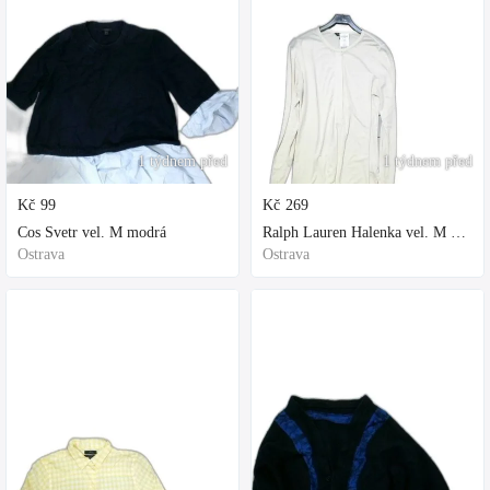
1 týdnem před
1 týdnem před
Kč
99
Kč
269
Cos Svetr vel. M modrá
Ralph Lauren Halenka vel. M bílá
Ostrava
Ostrava