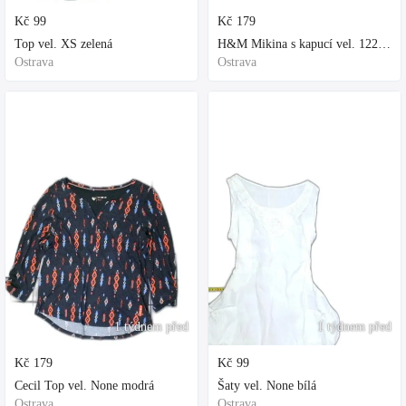
Kč
99
Kč
179
Top vel. XS zelená
H&M Mikina s kapucí vel. 122 fialová
Ostrava
Ostrava
1 týdnem před
1 týdnem před
Kč
179
Kč
99
Cecil Top vel. None modrá
Šaty vel. None bílá
Ostrava
Ostrava