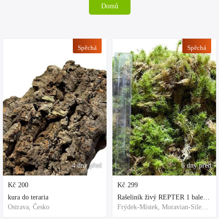
Domů
Spěchá
Spěchá
4 dny před
6 dny před
Kč
200
Kč
299
kura do teraria
Rašeliník živý REPTER 1 balení - násada, TOP kvalita 30cm-30cm-8cm
Ostrava, Česko
Frýdek-Místek, Moravian-Silesian Region,Others