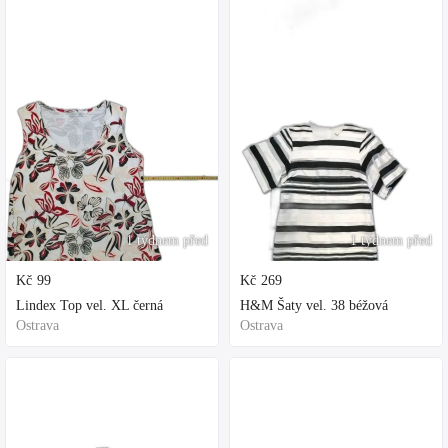
1 týdnem před
1 týdnem před
Kč
99
Kč
269
Lindex Top vel. XL černá
H&M Šaty vel. 38 béžová
Ostrava
Ostrava