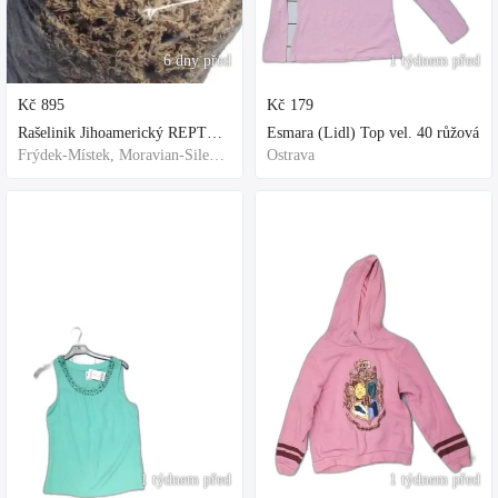
6 dny před
1 týdnem před
Kč
895
Kč
179
Rašelinik Jihoamerický REPTER - 5 balení - 500g -
Esmara (Lidl) Top vel. 40 růžová
Frýdek-Místek, Moravian-Silesian Region,Others
Ostrava
1 týdnem před
1 týdnem před