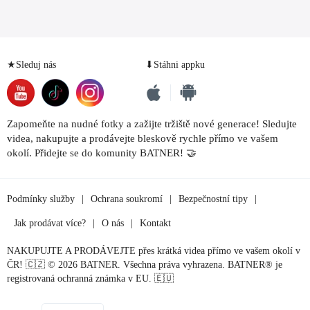
★Sleduj nás
⬇Stáhni appku
Zapomeňte na nudné fotky a zažijte tržiště nové generace! Sledujte
videa, nakupujte a prodávejte bleskově rychle přímo ve vašem
okolí. Přidejte se do komunity BATNER! 🤝
Podmínky služby
|
Ochrana soukromí
|
Bezpečnostní tipy
|
Jak prodávat více?
|
O nás
|
Kontakt
NAKUPUJTE A PRODÁVEJTE přes krátká videa přímo ve vašem okolí v
ČR! 🇨🇿 © 2026 BATNER. Všechna práva vyhrazena. BATNER® je
registrovaná ochranná známka v EU. 🇪🇺