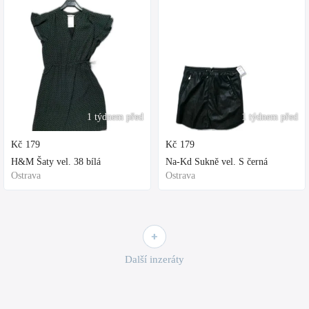
1 týdnem před
1 týdnem před
Kč
179
Kč
179
H&M Šaty vel. 38 bílá
Na-Kd Sukně vel. S černá
Ostrava
Ostrava
Další inzeráty