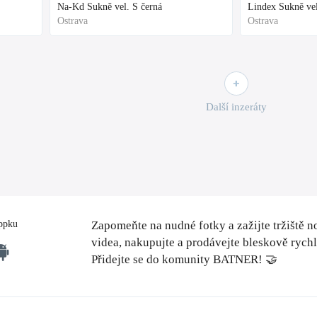
Na-Kd Sukně vel. S černá
Lindex Sukně vel
Ostrava
Ostrava
Další inzeráty
ppku
Zapomeňte na nudné fotky a zažijte tržiště n
videa, nakupujte a prodávejte bleskově rych
Přidejte se do komunity BATNER! 🤝