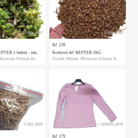
5 dny před
5 dny před
Kč
239
Rašeliník živý REPTER 1 balení - násada, TOP kvalita 30cm-30cm-8cm
Korková drť REPTER 1KG
Frýdek-Místek, Moravian-Silesian Region,Others
Frýdek-Místek, Moravian-Silesian Region,Others
5 dny před
1 týdnem před
Kč
179