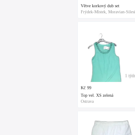
Větve korkový dub set
1 týd
Kč
99
Top vel. XS zelená
Ostrava