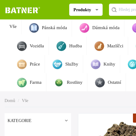
Produkty
Vše
Pánská móda
Dámská móda
Vozidla
Hudba
Mazlíčci
Práce
Služby
Knihy
Farma
Rostliny
Ostatní
Domů
Vše
KATEGORIE