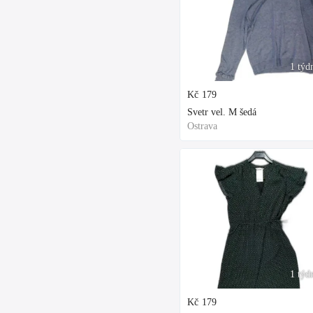
1 týd
Kč
179
Svetr vel. M šedá
Ostrava
1 týd
Kč
179