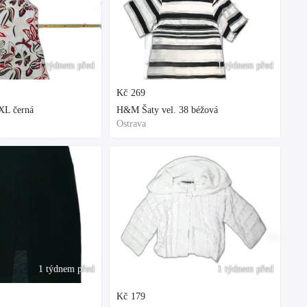
1 týdnem před
1 týdnem před
Kč
269
XL černá
H&M Šaty vel. 38 béžová
Ostrava
1 týdnem před
1 týdnem před
Kč
179