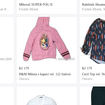
Mlhovač SUPER FOG II
Frýdek-Místek, Moravian-Silesian Region,Others
Frýdek-Místek
nem před
1 týdnem před
Kč
179
Kč
179
H&M Mikina s kapucí vel. 122 fialová
Cecil Top vel. 
Ostrava
Ostrava