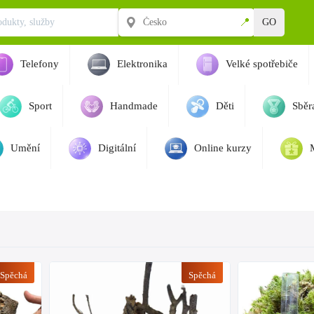
📍
GO
Telefony
Elektronika
Velké spotřebiče
Sport
Handmade
Děti
Sběra
Umění
Digitální
Online kurzy
Spěchá
Spěchá