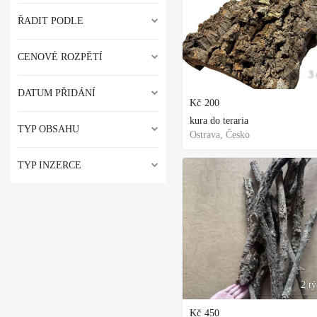
ŘADIT PODLE
CENOVÉ ROZPĚTÍ
3 
DATUM PŘIDÁNÍ
Kč
200
kura do teraria
TYP OBSAHU
Ostrava, Česko
TYP INZERCE
2 t
Kč
450