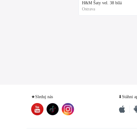
H&M Šaty vel. 38 bílá
Ostrava
★Sleduj nás
⬇Stáhni a