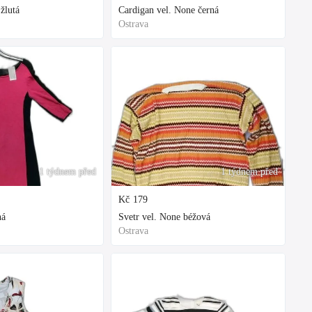
žlutá
Cardigan vel. None černá
Ostrava
1 týdnem před
1 týdnem před
Kč
179
ná
Svetr vel. None béžová
Ostrava