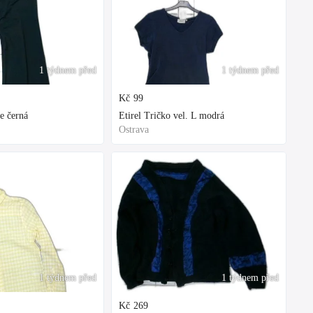
1 týdnem před
1 týdnem před
Kč
99
e černá
Etirel Tričko vel. L modrá
Ostrava
1 týdnem před
1 týdnem před
Kč
269