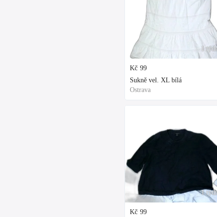
1 týd
Kč
99
Sukně vel. XL bílá
Ostrava
1 týd
Kč
99