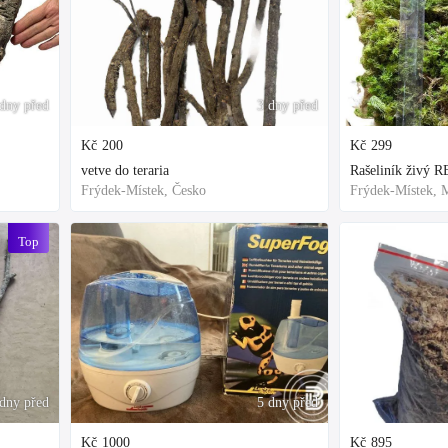
dny před
3 dny před
Kč
200
Kč
299
vetve do teraria
Frýdek-Místek, Česko
Top
ýdny před
5 dny před
Kč
1000
Kč
895