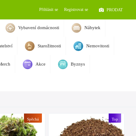
Přihlásit se
Registrovat se
PRODAT
Vybavení domácnosti
Nábytek
telství
Starožitnosti
Nemovitosti
Merch
Akce
Byznys
Spěchá
Top