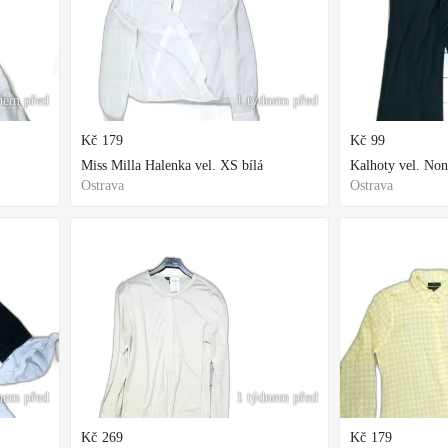
nem před
1 týdnem před
Kč
179
Kč
99
Miss Milla Halenka vel. XS bílá
Kalhoty vel. Non
Ostrava
Ostrava
nem před
1 týdnem před
Kč
269
Kč
179