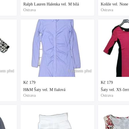
Ralph Lauren Halenka vel. M bílá
Košile vel. None 
Ostrava
Ostrava
nem před
1 týdnem před
Kč
179
Kč
179
H&M Šaty vel. M fialová
Šaty vel. XS čer
Ostrava
Ostrava