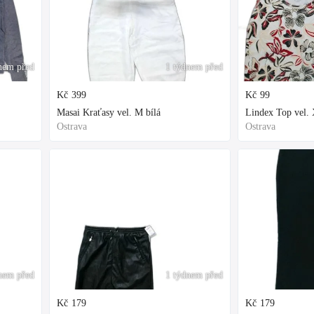
nem před
1 týdnem před
Kč
399
Kč
99
Masai Kraťasy vel. M bílá
Lindex Top vel. 
Ostrava
Ostrava
nem před
1 týdnem před
Kč
179
Kč
179