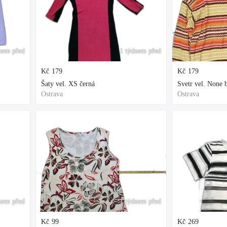
nem před
1 týdnem před
Kč
179
Kč
179
Šaty vel. XS černá
Svetr vel. None 
Ostrava
Ostrava
nem před
1 týdnem před
Kč
99
Kč
269