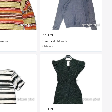
1 týdnem před
1 týdnem před
Kč
179
béžová
Svetr vel. M šedá
Ostrava
1 týdnem před
1 týdnem před
Kč
179