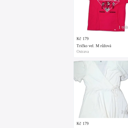
1 týd
Kč
179
Tričko vel. M růžová
Ostrava
2 t
Kč
179