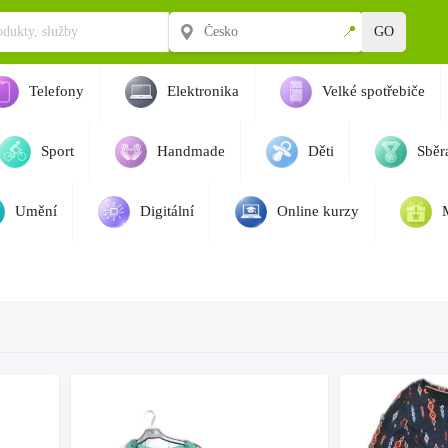
📍
GO
Telefony
Elektronika
Velké spotřebiče
Sport
Handmade
Děti
Sběra
Umění
Digitální
Online kurzy