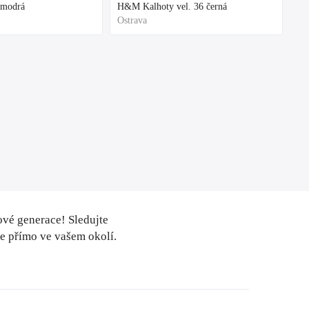
 modrá
H&M Kalhoty vel. 36 černá
Ostrava
ové generace! Sledujte
le přímo ve vašem okolí.