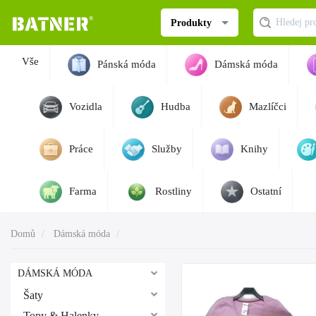
Produkty
Vše
Pánská móda
Dámská móda
Vozidla
Hudba
Mazlíčci
Práce
Služby
Knihy
Farma
Rostliny
Ostatní
Domů
Dámská móda
DÁMSKÁ MÓDA
Šaty
Topy & Halenky