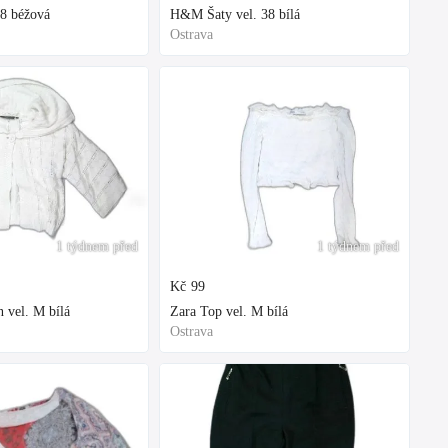
8 béžová
H&M Šaty vel. 38 bílá
Ostrava
1 týdnem před
1 týdnem před
Kč
99
 vel. M bílá
Zara Top vel. M bílá
Ostrava