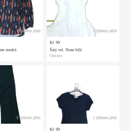
1 týdnem před
1 týdnem před
Kč
99
None modrá
Šaty vel. None bílá
Ostrava
1 týdnem před
1 týdnem před
Kč
99