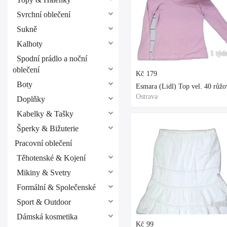
Svrchní oblečení
Sukně
Kalhoty
1 týd
Spodní prádlo a noční
oblečení
Kč
179
Boty
Esmara (Lidl) Top vel. 40 růžo
Ostrava
Doplňky
Kabelky & Tašky
Šperky & Bižuterie
Pracovní oblečení
Těhotenské & Kojení
Mikiny & Svetry
Formální & Společenské
Sport & Outdoor
1 týd
Dámská kosmetika
Kč
99