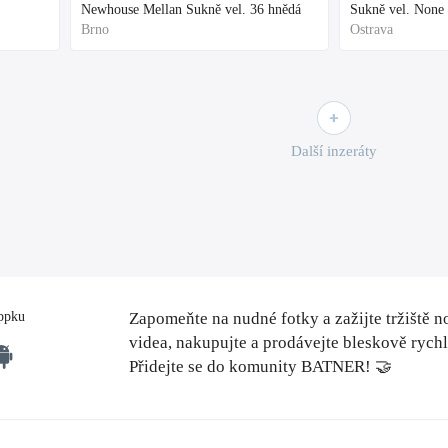
Newhouse Mellan Sukně vel. 36 hnědá
Sukně vel. None
Brno
Ostrava
Další inzeráty
ppku
Zapomeňte na nudné fotky a zažijte tržiště n
videa, nakupujte a prodávejte bleskově rych
Přidejte se do komunity BATNER! 🤝