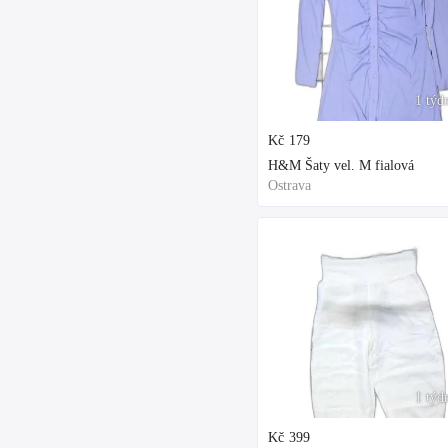
1 týd
Kč
179
H&M Šaty vel. M fialová
Ostrava
1 týd
Kč
399