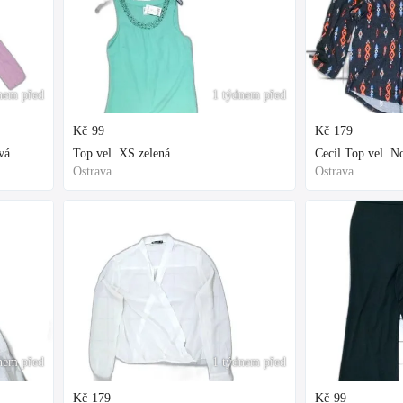
nem před
1 týdnem před
Kč
99
Kč
179
vá
Top vel. XS zelená
Cecil Top vel. 
Ostrava
Ostrava
nem před
1 týdnem před
Kč
179
Kč
99