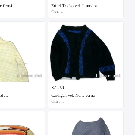
e černá
Etirel Tričko vel. L modrá
Ostrava
1 týdnem před
1 týdnem před
Kč
269
žlutá
Cardigan vel. None černá
Ostrava