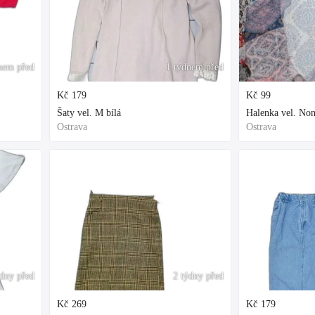
nem před
1 týdnem před
Kč
179
Kč
99
Šaty vel. M bílá
Halenka vel. Non
Ostrava
Ostrava
ýdny před
2 týdny před
Kč
269
Kč
179