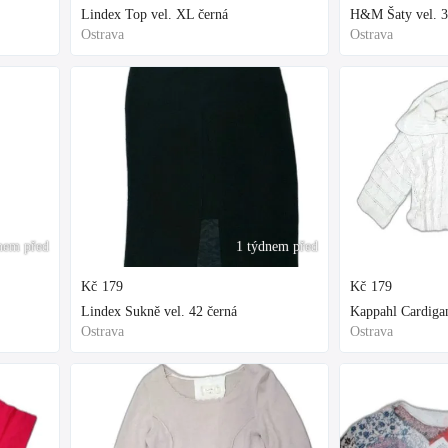
Lindex Top vel. XL černá
H&M Šaty vel. 3
Ostrava
Ostrava
nem před
1 týdnem před
Kč
179
Kč
179
Lindex Sukně vel. 42 černá
Kappahl Cardigan
Ostrava
Ostrava