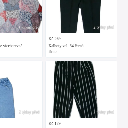
1 týdnem před
2 týdny před
Kč
269
e vícebarevná
Kalhoty vel. 34 černá
Brno
2 týdny před
2 týdny před
Kč
179