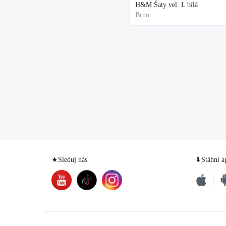
H&M Šaty vel. L bílá
Brno
★Sleduj nás
⬇Stáhni a