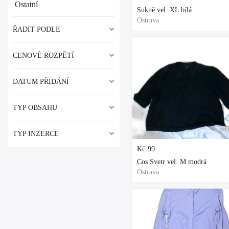
Ostatní
Sukně vel. XL bílá
Ostrava
ŘADIT PODLE
CENOVÉ ROZPĚTÍ
DATUM PŘIDÁNÍ
TYP OBSAHU
1 týd
TYP INZERCE
Kč
99
Cos Svetr vel. M modrá
Ostrava