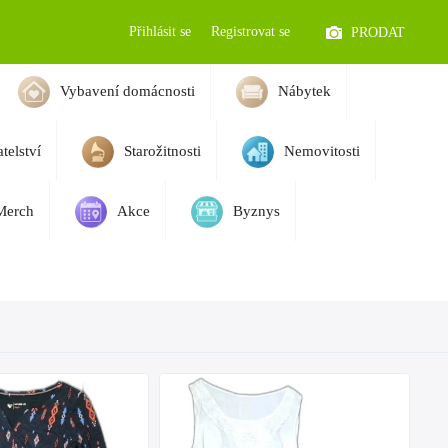
Přihlásit se
Registrovat se
PRODAT
Vybavení domácnosti
Nábytek
telství
Starožitnosti
Nemovitosti
Merch
Akce
Byznys