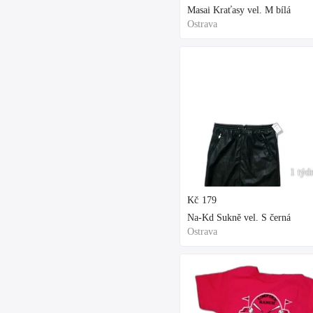
Masai Kraťasy vel. M bílá
Ostrava
1 týd
Kč
179
Na-Kd Sukně vel. S černá
Ostrava